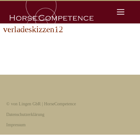
Zum
Men
Inhalt
springen
verladeskizzen12
© von Lingen GbR | HorseCompetence
Datenschutzerklärung
Impressum