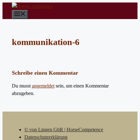
Zum
Inhalt
Menü
springen
kommunikation-6
Schreibe einen Kommentar
Du musst
angemeldet
sein, um einen Kommentar
abzugeben.
© von Lingen GbR | HorseCompetence
Datenschutzerklärung