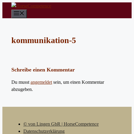
Zum
Inhalt
Menü
springen
kommunikation-5
Schreibe einen Kommentar
Du musst
angemeldet
sein, um einen Kommentar
abzugeben.
© von Lingen GbR | HorseCompetence
Datenschutzerklärung