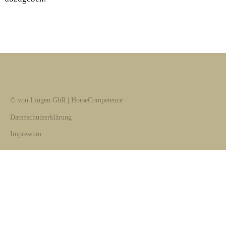
© von Lingen GbR | HorseCompetence
Datenschutzerklärung
Impressum