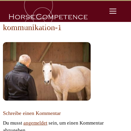
Zum
Men
Inhalt
springen
kommunikation-1
Schreibe einen Kommentar
Du musst
angemeldet
sein, um einen Kommentar
abzugeben.