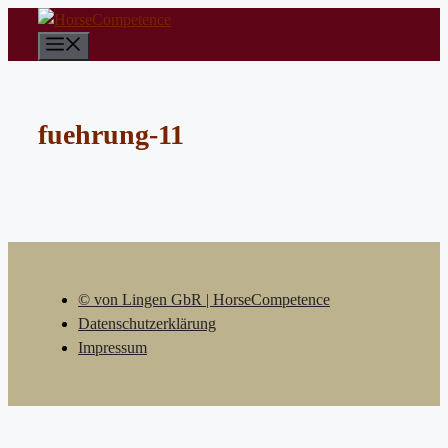
Zum
Inhalt
Menü
springen
fuehrung-11
© von Lingen GbR | HorseCompetence
Datenschutzerklärung
Impressum