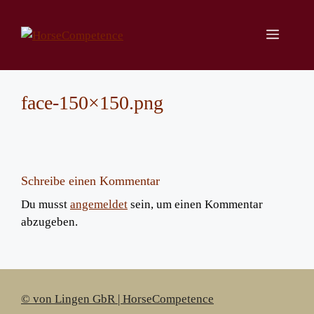
Zum
Inhalt
Menü
springen
face-150×150.png
Schreibe einen Kommentar
Du musst
angemeldet
sein, um einen Kommentar
abzugeben.
© von Lingen GbR | HorseCompetence