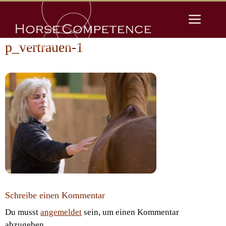
Zum
Men
Inhalt
springen
p_vertrauen-1
Schreibe einen Kommentar
Du musst
angemeldet
sein, um einen Kommentar
abzugeben.