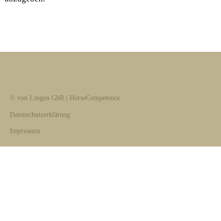
© von Lingen GbR | HorseCompetence
Datenschutzerklärung
Impressum