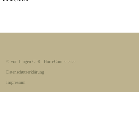
© von Lingen GbR | HorseCompetence
Datenschutzerklärung
Impressum