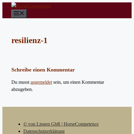
Zum
Inhalt
Menü
springen
resilienz-1
Schreibe einen Kommentar
Du musst
angemeldet
sein, um einen Kommentar
abzugeben.
© von Lingen GbR | HorseCompetence
Datenschutzerklärung