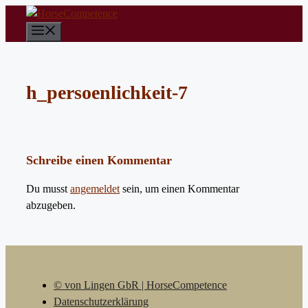
Zum
Inhalt
Menü
springen
h_persoenlichkeit-7
Schreibe einen Kommentar
Du musst
angemeldet
sein, um einen Kommentar
abzugeben.
© von Lingen GbR | HorseCompetence
Datenschutzerklärung