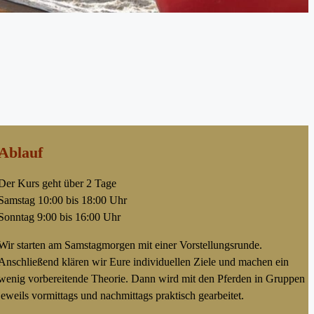
Ablauf
Der Kurs geht über 2 Tage
Samstag 10:00 bis 18:00 Uhr
Sonntag 9:00 bis 16:00 Uhr
Wir starten am Samstagmorgen mit einer Vorstellungsrunde.
Anschließend klären wir Eure individuellen Ziele und machen ein
wenig vorbereitende Theorie. Dann wird mit den Pferden in Gruppen
jeweils vormittags und nachmittags praktisch gearbeitet.