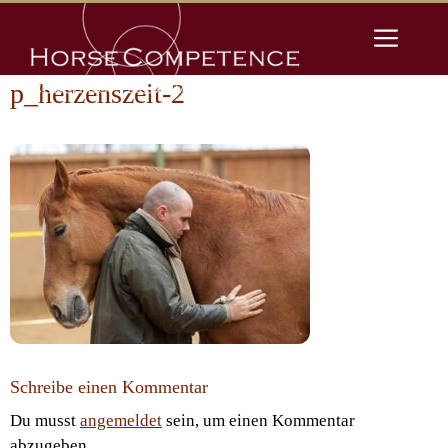
Zum
Men
Inhalt
springen
p_herzenszeit-2
Schreibe einen Kommentar
Du musst
angemeldet
sein, um einen Kommentar
abzugeben.