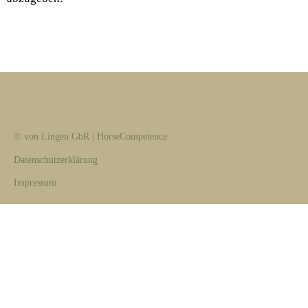
© von Lingen GbR | HorseCompetence
Datenschutzerklärung
Impressum