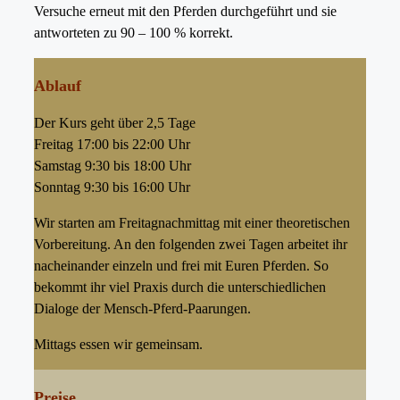
Versuche erneut mit den Pferden durchgeführt und sie
antworteten zu 90 – 100 % korrekt.
Ablauf
Der Kurs geht über 2,5 Tage
Freitag 17:00 bis 22:00 Uhr
Samstag 9:30 bis 18:00 Uhr
Sonntag 9:30 bis 16:00 Uhr
Wir starten am Freitagnachmittag mit einer theoretischen
Vorbereitung. An den folgenden zwei Tagen arbeitet ihr
nacheinander einzeln und frei mit Euren Pferden. So
bekommt ihr viel Praxis durch die unterschiedlichen
Dialoge der Mensch-Pferd-Paarungen.
Mittags essen wir gemeinsam.
Preise