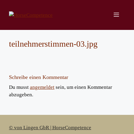
Zum
Inhalt
Menü
springen
teilnehmerstimmen-03.jpg
Schreibe einen Kommentar
Du musst
angemeldet
sein, um einen Kommentar
abzugeben.
© von Lingen GbR | HorseCompetence