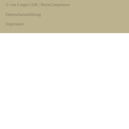
© von Lingen GbR | HorseCompetence
Datenschutzerklärung
Impressum