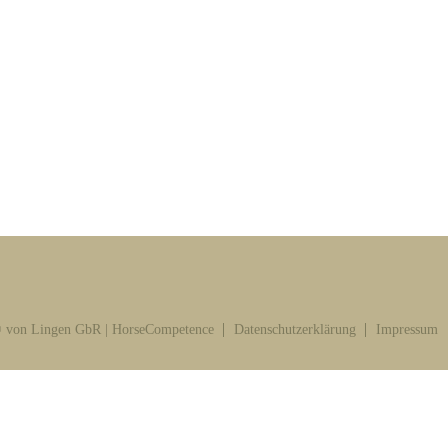
 von Lingen GbR | HorseCompetence
Datenschutzerklärung
Impressum