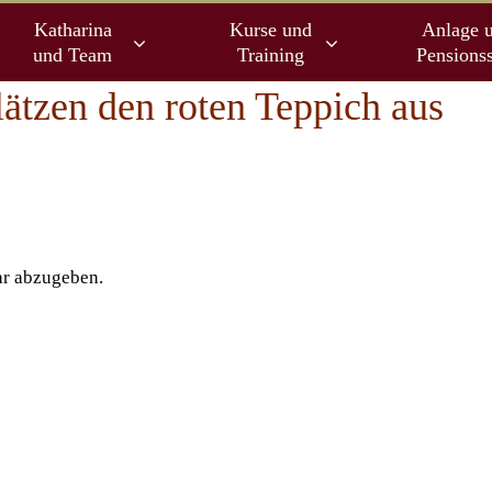
Katharina
Kurse und
Anlage 
und Team
Training
Pensionss
lätzen den roten Teppich aus
r abzugeben.