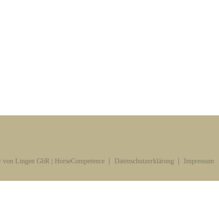
 von Lingen GbR | HorseCompetence
Datenschutzerklärung
Impressum