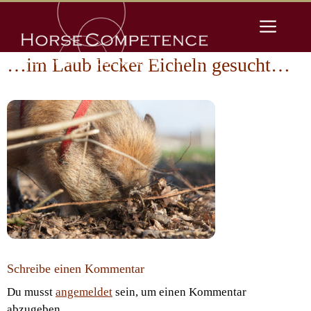
Zum
Men
Inhalt
springen
…im Laub lecker Eicheln gesucht…
Schreibe einen Kommentar
Du musst
angemeldet
sein, um einen Kommentar
abzugeben.