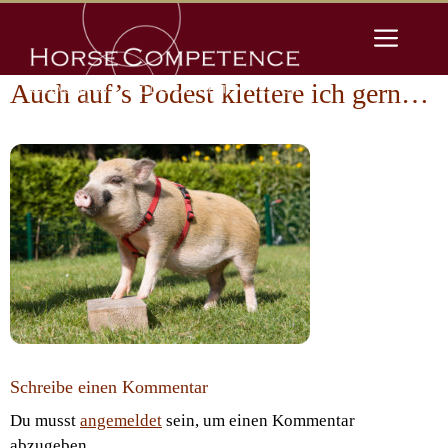
Zum
Men
Inhalt
springen
Auch auf’s Podest klettere ich gern…
Schreibe einen Kommentar
Du musst
angemeldet
sein, um einen Kommentar
abzugeben.