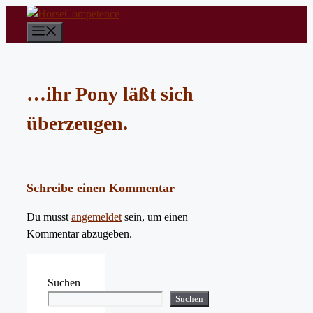
Zum
Inhalt
Menü
springen
…ihr Pony läßt sich
überzeugen.
Schreibe einen Kommentar
Du musst
angemeldet
sein, um einen
Kommentar abzugeben.
Suchen
Suchen