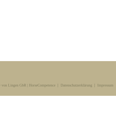
 von Lingen GbR | HorseCompetence
Datenschutzerklärung
Impressum