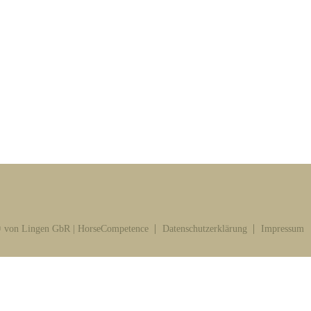
 von Lingen GbR | HorseCompetence
Datenschutzerklärung
Impressum