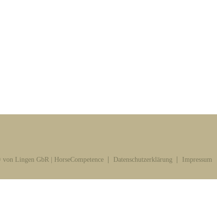
 von Lingen GbR | HorseCompetence
Datenschutzerklärung
Impressum