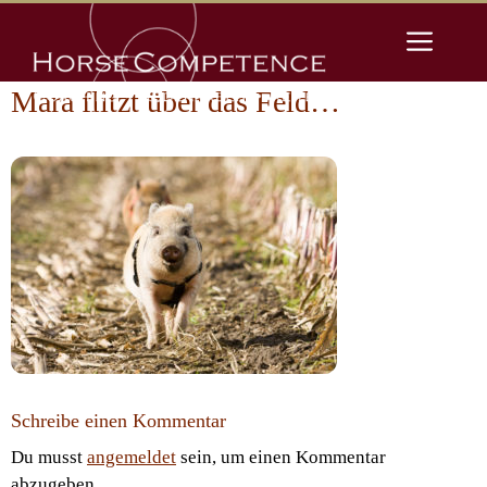
Zum
Men
Inhalt
springen
Mara flitzt über das Feld…
Schreibe einen Kommentar
Du musst
angemeldet
sein, um einen Kommentar
abzugeben.