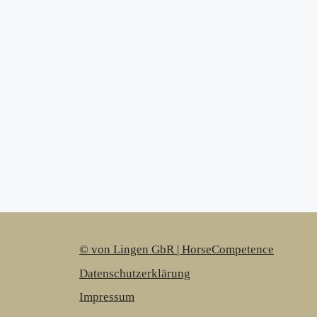
© von Lingen GbR | HorseCompetence
Datenschutzerklärung
Impressum