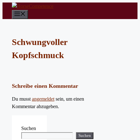
Zum
Inhalt
Menü
springen
Schwungvoller
Kopfschmuck
Schreibe einen Kommentar
Du musst
angemeldet
sein, um einen
Kommentar abzugeben.
Suchen
Suchen