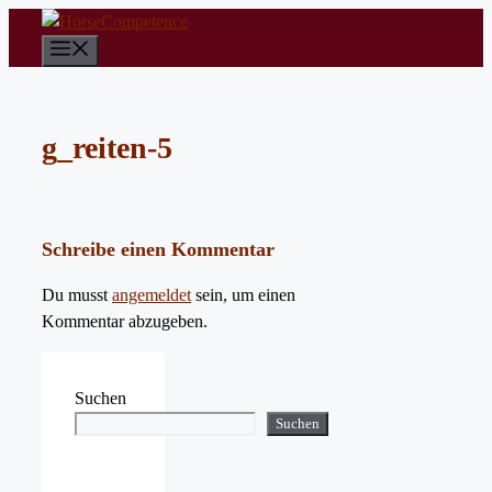
Zum
Inhalt
Menü
springen
g_reiten-5
Schreibe einen Kommentar
Du musst
angemeldet
sein, um einen
Kommentar abzugeben.
Suchen
Suchen