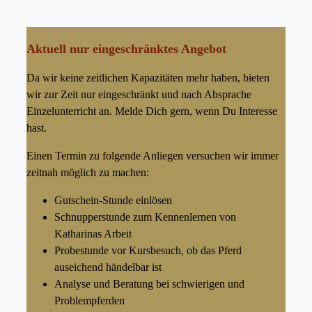
Aktuell nur eingeschränktes Angebot
Da wir keine zeitlichen Kapazitäten mehr haben, bieten
wir zur Zeit nur eingeschränkt und nach Absprache
Einzelunterricht an. Melde Dich gern, wenn Du Interesse
hast.
Einen Termin zu folgende Anliegen versuchen wir immer
zeitnah möglich zu machen:
Gutschein-Stunde einlösen
Schnupperstunde zum Kennenlernen von
Katharinas Arbeit
Probestunde vor Kursbesuch, ob das Pferd
auseichend händelbar ist
Analyse und Beratung bei schwierigen und
Problempferden