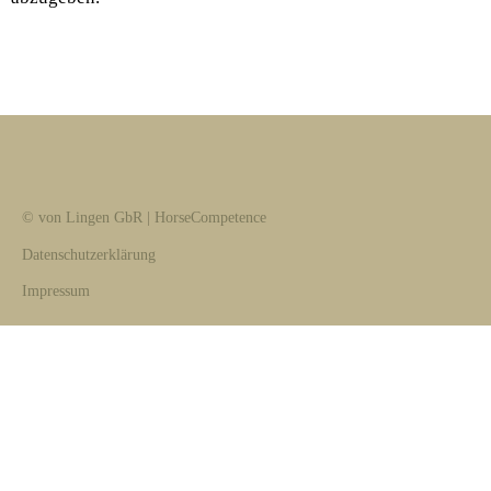
© von Lingen GbR | HorseCompetence
Datenschutzerklärung
Impressum