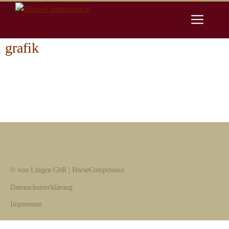
Zum
Men
Inhalt
springen
grafik
© von Lingen GbR | HorseCompetence
Datenschutzerklärung
Impressum