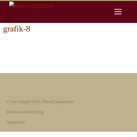
Zum
Men
Inhalt
springen
grafik-8
© von Lingen GbR | HorseCompetence
Datenschutzerklärung
Impressum