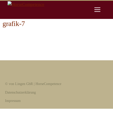
Zum
Men
Inhalt
springen
grafik-7
© von Lingen GbR | HorseCompetence
Datenschutzerklärung
Impressum