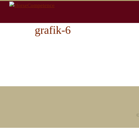
Zum
Inhalt
springen
grafik-6
©