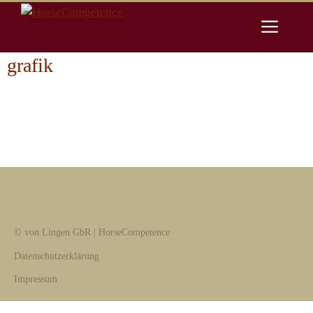
Zum
Men
Inhalt
springen
grafik
© von Lingen GbR | HorseCompetence
Datenschutzerklärung
Impressum