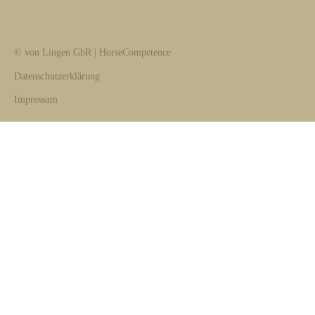
© von Lingen GbR | HorseCompetence
Datenschutzerklärung
Impressum