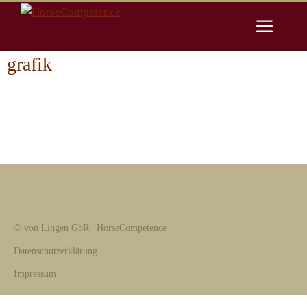
Zum
Men
Inhalt
springen
grafik
© von Lingen GbR | HorseCompetence
Datenschutzerklärung
Impressum