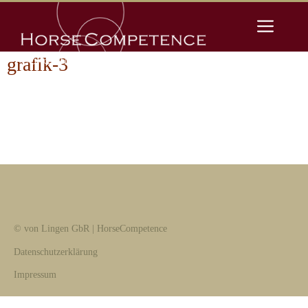
Zum
Men
Inhalt
springen
grafik-3
© von Lingen GbR | HorseCompetence
Datenschutzerklärung
Impressum