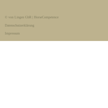
© von Lingen GbR | HorseCompetence
Datenschutzerklärung
Impressum