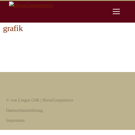
Zum
Men
Inhalt
springen
grafik
© von Lingen GbR | HorseCompetence
Datenschutzerklärung
Impressum