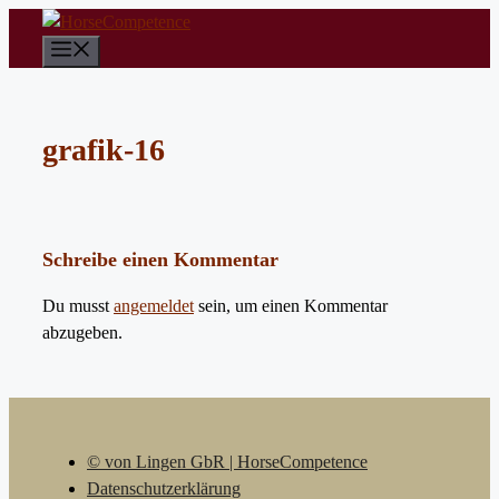
Zum
Inhalt
Menü
springen
grafik-16
Schreibe einen Kommentar
Du musst
angemeldet
sein, um einen Kommentar
abzugeben.
© von Lingen GbR | HorseCompetence
Datenschutzerklärung