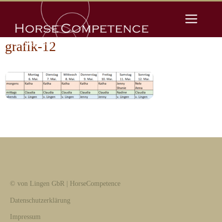
Zum
Men
Inhalt
springen
grafik-12
© von Lingen GbR | HorseCompetence
Datenschutzerklärung
Impressum