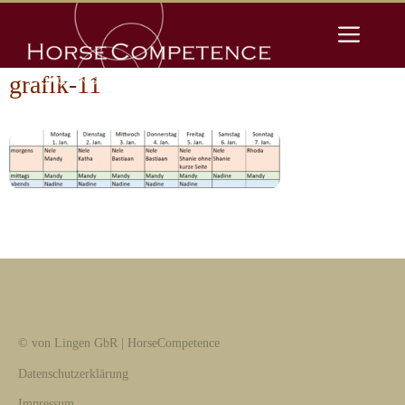
Zum
Men
Inhalt
springen
grafik-11
© von Lingen GbR | HorseCompetence
Datenschutzerklärung
Impressum