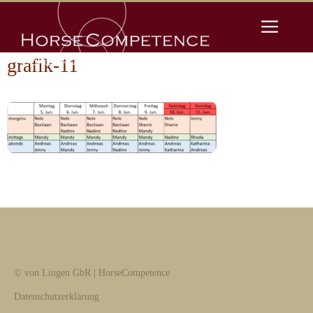
Zum
Men
Inhalt
springen
grafik-11
© von Lingen GbR | HorseCompetence
Datenschutzerklärung