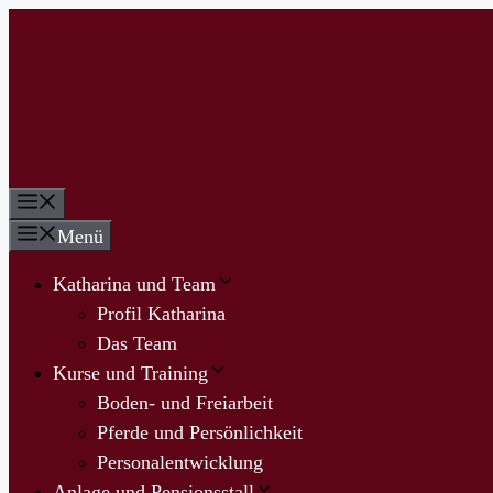
Zum
Inhalt
springen
Menü
Menü
Katharina und Team
Profil Katharina
Das Team
Kurse und Training
Boden- und Freiarbeit
Pferde und Persönlichkeit
Personalentwicklung
Anlage und Pensionsstall