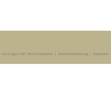
 von Lingen GbR | HorseCompetence
Datenschutzerklärung
Impressum