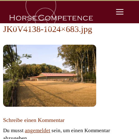
Zum
Men
Inhalt
springen
JK0V4138-1024×683.jpg
Schreibe einen Kommentar
Du musst
angemeldet
sein, um einen Kommentar
abzugeben.