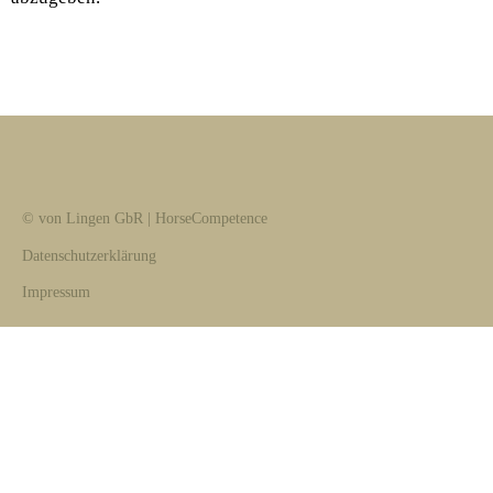
© von Lingen GbR | HorseCompetence
Datenschutzerklärung
Impressum