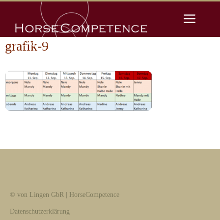
Zum
Men
Inhalt
springen
grafik-9
© von Lingen GbR | HorseCompetence
Datenschutzerklärung