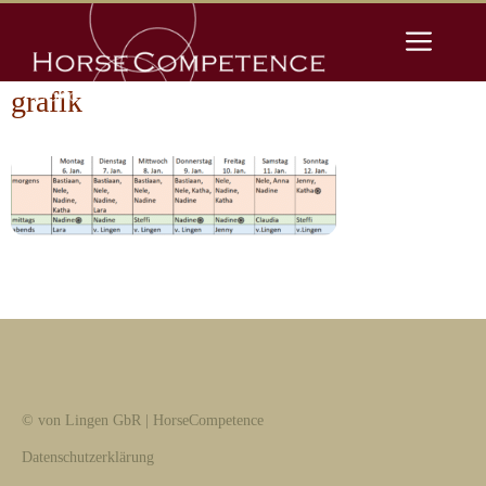
Zum
Men
Inhalt
springen
grafik
© von Lingen GbR | HorseCompetence
Datenschutzerklärung