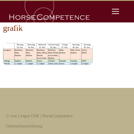
Zum
Men
Inhalt
springen
grafik
© von Lingen GbR | HorseCompetence
Datenschutzerklärung