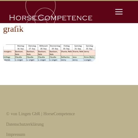
Zum
Men
Inhalt
springen
grafik
© von Lingen GbR | HorseCompetence
Datenschutzerklärung
Impressum